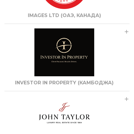
IMAGES LTD (ОАЭ, КАНАДА)
INVESTOR IN PROPERTY (КАМБОДЖА)