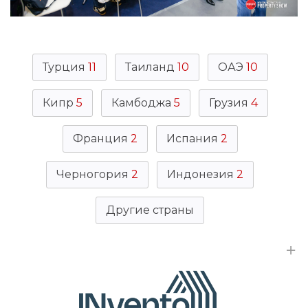
Турция
11
Таиланд
10
ОАЭ
10
Кипр
5
Камбоджа
5
Грузия
4
Франция
2
Испания
2
Черногория
2
Индонезия
2
Другие страны