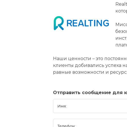
Real
кото
Мисс
безо
инст
плат
Наши ценности – это постоянн
клиенты добивались успеха н
равные возможности и ресурсы
Отправить сообщение для 
Имя:
Телефон: