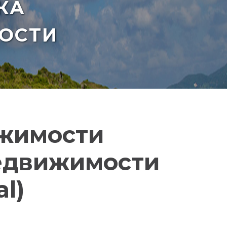
КА
ОСТИ
ижимости
едвижимости
al)