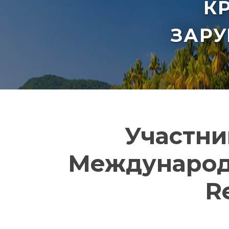
К
ЗАР
Участни
Международ
Re